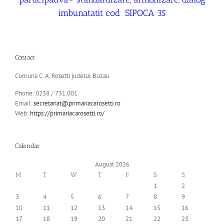
imbunatatit cod SIPOCA 35
Contact
Comuna C. A. Rosetti judetul Buzau
Phone: 0238 / 731.001
Email:
secretariat@primariacarosetti.ro
Web:
https://primariacarosetti.ro/
Calendar
August 2026
M
T
W
T
F
S
S
1
2
3
4
5
6
7
8
9
10
11
12
13
14
15
16
17
18
19
20
21
22
23