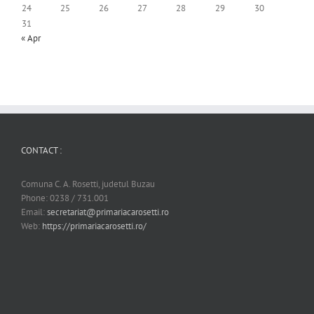
24
25
26
27
28
29
30
31
« Apr
CONTACT :
Comuna C. A. Rosetti, judetul Buzau
Phone: 0238 / 731.001
Email:
secretariat@primariacarosetti.ro
Web:
https://primariacarosetti.ro/