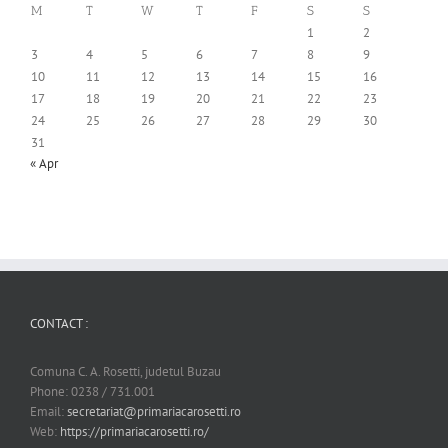
M
T
W
T
F
S
S
1
2
3
4
5
6
7
8
9
10
11
12
13
14
15
16
17
18
19
20
21
22
23
24
25
26
27
28
29
30
31
« Apr
CONTACT :
Comuna C. A. Rosetti, judetul Buzau
Phone: 0238 / 731.001
Email:
secretariat@primariacarosetti.ro
Web:
https://primariacarosetti.ro/