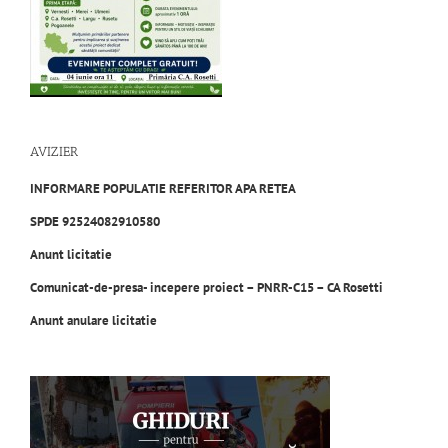
AVIZIER
INFORMARE POPULATIE REFERITOR APA RETEA
SPDE 92524082910580
Anunt licitatie
Comunicat-de-presa- incepere proiect – PNRR-C15 – CA Rosetti
Anunt anular
e licitatie