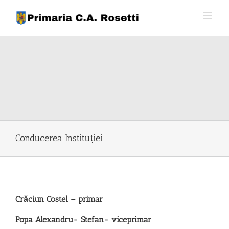
Skip
to
content
Conducerea Instituției
Crăciun Costel – primar
Popa Alexandru- Stefan- viceprimar